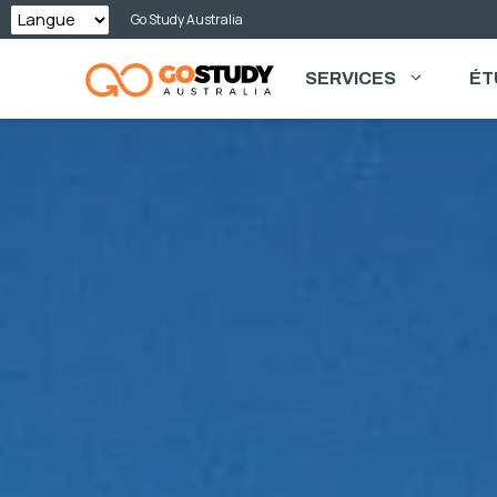
Skip
Go Study Australia
to
SERVICES
ÉT
content