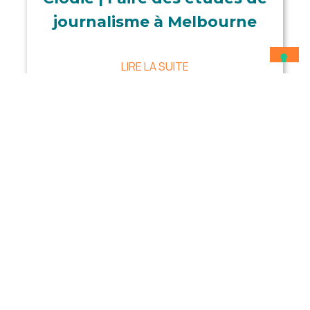
journalisme à Melbourne
LIRE LA SUITE
Uncategorized
CONTACTE-NOUS
MAINTENANT!
Ton rêve commence aujourd’hui. Et la