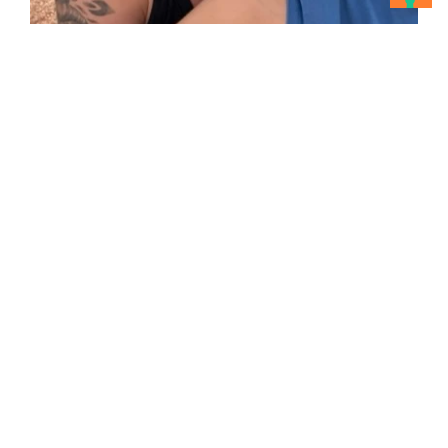
TRANSFORME
TON FUTUR
Étudie en Australie et découvre
tout ton potentiel académique et