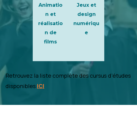
Animatio
Jeux et
n et
design
réalisatio
numériqu
n de
e
films
Retrouvez la liste complète des cursus d’études
disponibles
ICI