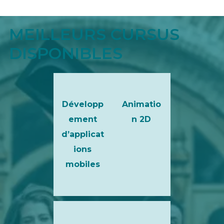
MEILLEURS CURSUS
DISPONIBLES
Développ
Animatio
ement
n 2D
d’applicat
ions
mobiles