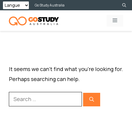
Skip
Go Study Australia
to
MENU
content
NOTHING FOUND
It seems we can’t find what you’re looking for.
Perhaps searching can help.
Search
for: