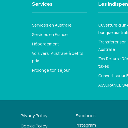
Services
Les indispe
Services en Australie
Ouverture d’un
banque austral
Services en France
Transférer son
Hébergement
Australie
Vols vers l’Australie à petits
Tax Return : R
prix
taxes
Prolonge ton séjour
Convertisseur E
ASSURANCE SA
Privacy Policy
Facebook
Instagram
Cookie Policy