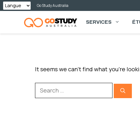
Skip
Go Study Australia
to
SERVICES
ÉT
content
NOTHING FOUND
It seems we can’t find what you’re look
Search
for: