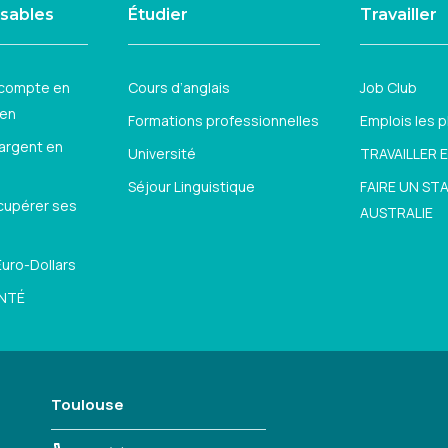
nsables
Étudier
Travailler
 compte en
Cours d’anglais
Job Club
ien
Formations professionnelles
Emplois les 
 argent en
Université
TRAVAILLER 
Séjour Linguistique
FAIRE UN ST
écupérer ses
AUSTRALIE
uro-Dollars
NTÉ
Toulouse