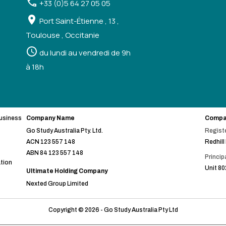
+33 (0)5 64 27 05 05
Port Saint-Étienne , 13 ,
Toulouse , Occitanie
du lundi au vendredi de 9h
à 18h
business
Company Name
Compa
Go Study Australia Pty. Ltd.
Registe
ACN 123 557 148
Redhill
ABN 84 123 557 148
Princip
ation
Unit 80
Ultimate Holding Company
Nexted Group Limited
Copyright © 2026 - Go Study Australia Pty Ltd