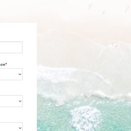
nce
*