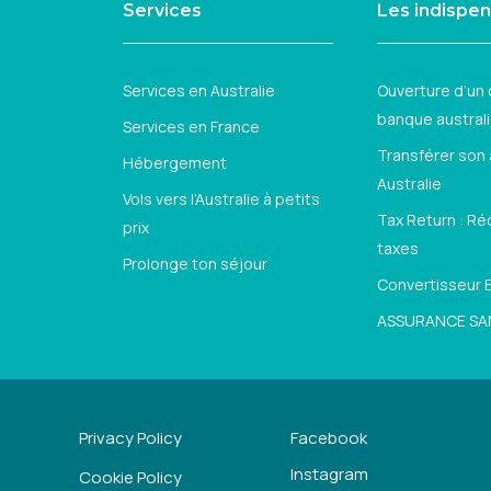
Services
Les indispe
Services en Australie
Ouverture d’un
banque austral
Services en France
Transférer son
Hébergement
Australie
Vols vers l’Australie à petits
Tax Return : R
prix
taxes
Prolonge ton séjour
Convertisseur E
ASSURANCE SA
Privacy Policy
Facebook
Instagram
Cookie Policy