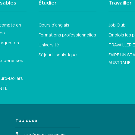
nsables
Étudier
Travailler
 compte en
Cours d’anglais
Job Club
ien
Formations professionnelles
Emplois les 
 argent en
Université
TRAVAILLER 
Séjour Linguistique
FAIRE UN ST
écupérer ses
AUSTRALIE
uro-Dollars
NTÉ
Toulouse