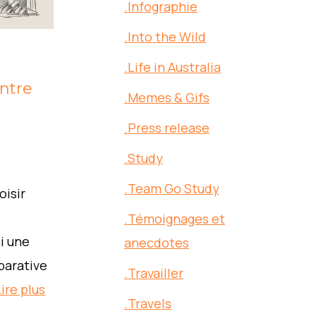
.Infographie
.Into the Wild
.Life in Australia
ntre
.Memes & Gifs
.Press release
.Study
.Team Go Study
oisir
.Témoignages et
i une
anecdotes
parative
.Travailler
ire plus
.Travels