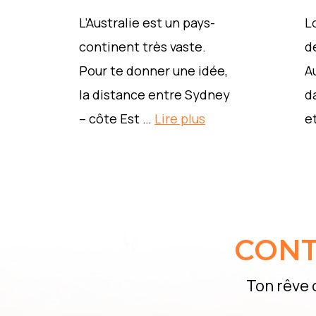
Lo
L’Australie est un pays-
d
continent très vaste.
A
Pour te donner une idée,
d
la distance entre Sydney
e
– côte Est …
Lire plus
CONT
Ton rêve 